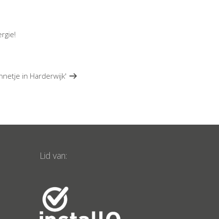
rgie!
onnetje in Harderwijk'
Lid van: