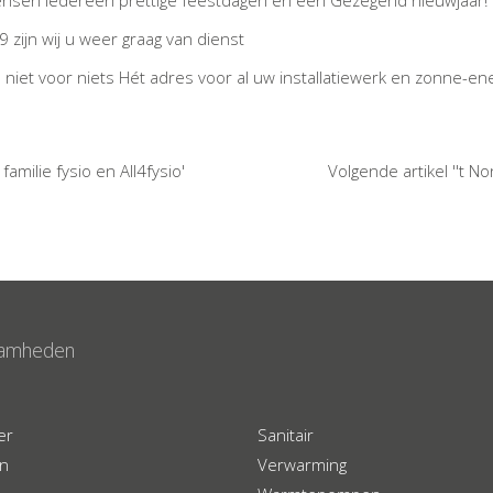
nsen iedereen prettige feestdagen en een Gezegend nieuwjaar!
9 zijn wij u weer graag van dienst
jn niet voor niets Hét adres voor al uw installatiewerk en zonne-ene
familie fysio en All4fysio'
Volgende artikel ''t N
amheden
er
Sanitair
en
Verwarming