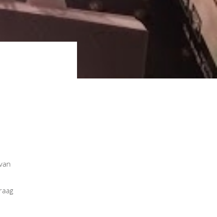
 van
raag