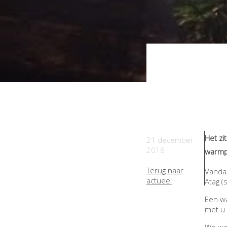
Het zi
21 december
2018
warmpj
Terug naar
Vandaa
actueel
Atag (
Een wa
met u 