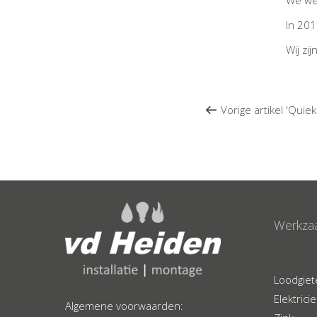
We we
In 201
Wij zi
Vorige artikel 'Quiek 
Werkza
Loodgiet
Elektrici
Algemene voorwaarden: