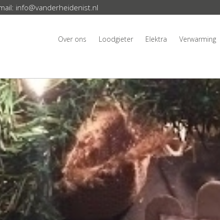
mail:
info@vanderheidenist.nl
Over ons
Loodgieter
Elektra
Verwarming